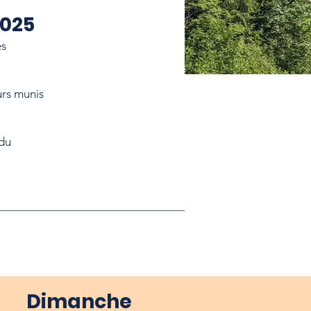
2025
es
urs munis
 du
Dimanche